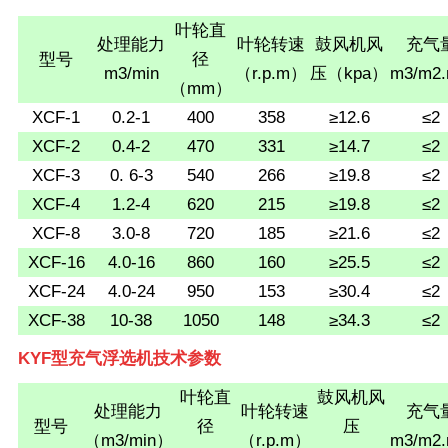
叶轮直
处理能力
叶轮转速
鼓风机风
充气
型号
径
m3/min
（r.p.m）
压（kpa）
m3/m2.
（mm）
XCF-1
0.2-1
400
358
≥12.6
≤2
XCF-2
0.4-2
470
331
≥14.7
≤2
XCF-3
0. 6-3
540
266
≥19.8
≤2
XCF-4
1.2-4
620
215
≥19.8
≤2
XCF-8
3.0-8
720
185
≥21.6
≤2
XCF-16
4.0-16
860
160
≥25.5
≤2
XCF-24
4.0-24
950
153
≥30.4
≤2
XCF-38
10-38
1050
148
≥34.3
≤2
KYF型充气浮选机技术参数
叶轮直
鼓风机风
处理能力
叶轮转速
充气
型号
径
压
（m3/min）
（r.p.m）
m3/m2.