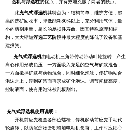
选机
与
浮选柱
的优点，并有效地克服了两者的缺点。
此
充气式浮选机
其特点为：结构简单，维护方便，超
高的选矿回收率，降低能耗80%以上，充分利用气体，最
小的药剂用量，超长的易损件寿命。因其特殊原理和结
构，大大缩短
浮选工艺
阶段并最大程度的降低了设备和基
建投资。
充气式
浮选机
由电动机三角带传动带动叶轮旋转，产生
离心作用形成负压，一方面吸入充足的空气与矿浆混合，
一方面搅拌矿浆与药物混合，同时细化泡沫，使矿物粘合
泡沫之上，浮到矿浆面再形成矿化泡沫。调节闸板高度，
控制液面，使有用泡沫被刮板刮出。
充气式浮选机
使用说明：
开机前应先检查各部位螺栓，停机起动前应先手动代
轮旋转，以防沉淀物淤积增加电动机负荷，工作时应细心