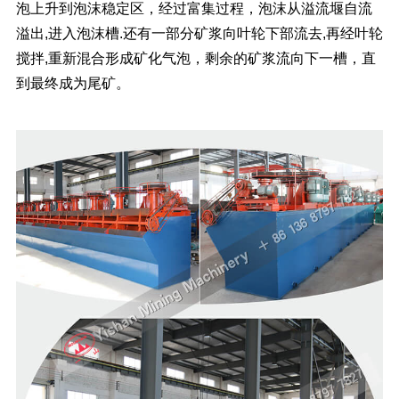
泡上升到泡沫稳定区，经过富集过程，泡沫从溢流堰自流
溢出,进入泡沫槽.还有一部分矿浆向叶轮下部流去,再经叶轮
搅拌,重新混合形成矿化气泡，剩余的矿浆流向下一槽，直
到最终成为尾矿
。