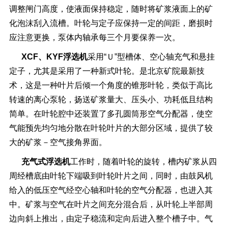
调整闸门高度，使液面保持稳定，随时将矿浆液面上的矿
化泡沫刮入流槽。叶轮与定子应保持一定的间距，磨损时
应注意更换，泵体内轴承每三个月要保养一次。
XCF、KYF
浮选机
采用“Ｕ”型槽体、空心轴充气和悬挂
定子，尤其是采用了一种新式叶轮。是北京矿院最新技
术，这是一种叶片后倾一个角度的锥形叶轮，类似于高比
转速的离心泵轮，扬送矿浆量大、压头小、功耗低且结构
简单。在叶轮腔中还装置了多孔圆筒形空气分配器，使空
气能预先均匀地分散在叶轮叶片的大部分区域，提供了较
大的矿浆－空气接角界面。
充气式
浮选机
工作时，随着叶轮的旋转，槽内矿浆从四
周经槽底由叶轮下端吸到叶轮叶片之间，同时，由鼓风机
给入的低压空气经空心轴和叶轮的空气分配器，也进入其
中。矿浆与空气在叶片之间充分混合后，从叶轮上半部周
边向斜上推出，由定子稳流和定向后进入整个槽子中。气