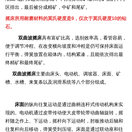
区排出，最后被分成精矿，中矿和尾矿。
摇床所用
耐磨材料的莫氏硬度是9，仅次于莫氏硬度10的
钻
石。
双曲波摇床
具有富矿比高，选别效率高，看管容易，
便于调节冲程。在改变横向坡度和冲程是仍可保持床面运
行平衡，弹簧放置在箱体内，结构紧凑，且能依次得出最
终精矿和最终尾矿。
双曲波摇床
主要由床头、电动机、调坡器、床面、矿
槽、水槽、来复条以及润滑系统等八个部分组成。
床面
的纵向往复运动是通过曲柄连杆式传动机构来实
现的。电动机通过皮带传动使大皮带轮带动曲轴旋转，摇
杆随之作上、下运动，摇杆向下运动时，肘板推动后轴和
往复杆向后移动，弹簧受到压缩。床面是通过联动座和往