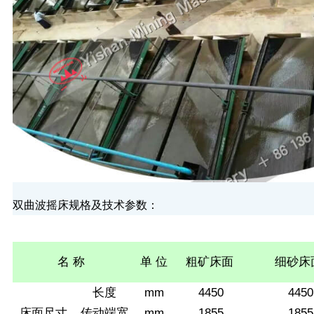
双曲波摇床规格及技术参数：
名
称
单
位
粗矿床面
细砂床
长度
mm
4450
4450
床面尺寸
传动端宽
mm
1855
1855