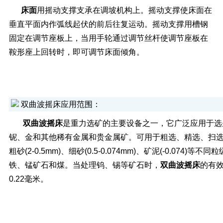
床面
用摇动支撑支承在调坡机构上。摇动支撑使床面在
垂直平面内作弧线起伏的前后往复运动。摇动支撑用槽钢
固定在调节座板上，当用手轮通过调节丝杆使调节座板在
鞍形座上回转时，即可调节床面倾角。
双曲波摇床
应用范围：
双曲波摇床
是重力选矿的主要设备之一，它广泛应用于选
铌、金和其他稀有金属和贵金属矿。可用于粗选、精选、扫
粗砂(2-0.5mm)、细砂(0.5-0.074mm)、矿泥(-0.074)等
铁、锰矿石和煤。当处理钨、锡等矿石时，
双曲波摇床
的有效
0.22毫米。