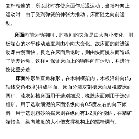
复杆相连的，所以此时亦使床面作后退运动，当摇杆向上
运动时，由于受到弹簧的伸张力推动，床面随之向前运
动。
床面
向前运动期间，肘板间的夹角是由大向小变化，肘
板端点的水平移动速度则由小向大变化。故床面的前进运
动即由慢而快，反之在床面后退时，则由快而慢从而造成
了等差运动，这样可保证床面上的物料向前运动，并进行
按比重分选。
床
面
外形呈直角梯形，在木制框架内，木板沿斜向(与
轴线交角45度)拼成平面。床面分
漆灰刻槽床面
及橡胶床面
两种。漆灰刻槽床面用于选别细泥，
橡胶床面
则用于选别
粗矿。用于选取细泥的
床面
沿纵向有0.5度左右的向下倾
斜，用于选别粗砂的摇床则在纵向有1-2度的倾斜，在精矿
端抬高。纵向坡度的大小借支撑机构上的螺栓调节。