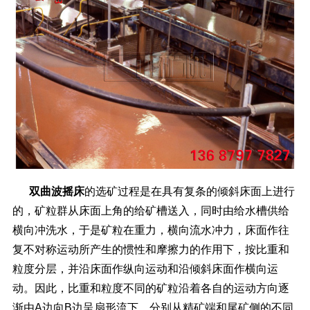
双曲波摇床
的选矿过程是在具有复条的倾斜床面上进行
的，矿粒群从床面上角的给矿槽送入，同时由给水槽供给
横向冲洗水，于是矿粒在重力，横向流水冲力，床面作往
复不对称运动所产生的惯性和摩擦力的作用下，按比重和
粒度分层，并沿床面作纵向运动和沿倾斜床面作横向运
动。因此，比重和粒度不同的矿粒沿着各自的运动方向逐
渐由A边向B边呈扇形流下，分别从精矿端和尾矿侧的不同