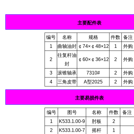
主要配件表
编号
名称
规格
件数
备注
1
曲轴油封
￠74×￠48×12
1
外购
往复杆油
2
￠60×￠36×12
2
外购
封
3
滚锥轴承
7310#
2
外购
4
三角皮带
A型2025
2
外购
主要易损件表
编号
图号
名称
件数
备注
1
K533.1.00-9
肘板
2
2
K533.1.00-7
摇杆
1