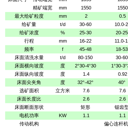
精矿端宽
mm
1550
1550
最大给矿粒度
mm
2
0.5
给矿量
t/d
30-60
10.0-
给矿浓度
%
25-30
20-25
行程
mm
16-22
11.0-
频率
f
45-48
18-53
床面清洗水量
t/d
80-150
30-60
床面横向坡度
度
2°30-4°30
1°30-3°
床面纵向坡度
度
1.4
0.92
床面尖夹角
度
32°-42°
40°
选矿面积
立方米
7.6
7.6
床面长度比
2.6
2.6
床面断面形状
矩形
锯齿
电机功率
KW
1.1
1.1
传动机构
偏心连杆