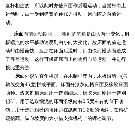
复杆相连的，所以此时亦使床面作后退运动，当摇杆向上
运动时，由于受到弹簧的伸张力推动，床面随之向前运
动。
床面
向前运动期间，肘板间的夹角是由大向小变化，肘
板端点的水平移动速度则由小向大变化。故床面的前进运
动即由慢而快，反之在床面后退时，则由快而慢从而造成
了等差运动，这样可保证床面上的物料向前运动，并进行
按比重分选。
床
面
外形呈直角梯形，在木制框架内，木板沿斜向(与
轴线交角45度)拼成平面。床面分
漆灰刻槽床面
及橡胶床面
两种。漆灰刻槽床面用于选别细泥，
橡胶床面
则用于选别
粗矿。用于选取细泥的
床面
沿纵向有0.5度左右的向下倾
斜，用于选别粗砂的摇床则在纵向有1-2度的倾斜，在精矿
端抬高。纵向坡度的大小借支撑机构上的螺栓调节。