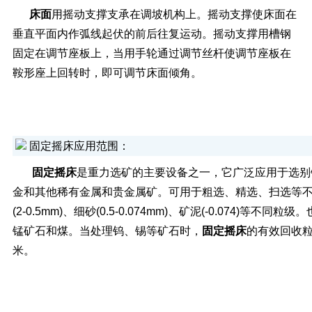
床面
用摇动支撑支承在调坡机构上。摇动支撑使床面在
垂直平面内作弧线起伏的前后往复运动。摇动支撑用槽钢
固定在调节座板上，当用手轮通过调节丝杆使调节座板在
鞍形座上回转时，即可调节床面倾角。
固定摇床
应用范围：
固定摇床
是重力选矿的主要设备之一，它广泛应用于选别
金和其他稀有金属和贵金属矿。可用于粗选、精选、扫选等
(2-0.5mm)、细砂(0.5-0.074mm)、矿泥(-0.074)等不同
锰矿石和煤。当处理钨、锡等矿石时，
固定摇床
的有效回收粒度
米。