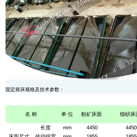
固定摇床规格及技术参数：
名
称
单
位
粗矿床面
细砂床
长度
mm
4450
4450
床面尺寸
传动端宽
mm
1855
1855