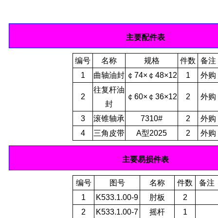
主要配件表
编号
名称
规格
件数
备注
1
曲轴油封
￠74×￠48×12
1
外购
往复杆油
2
￠60×￠36×12
2
外购
封
3
滚锥轴承
7310#
2
外购
4
三角皮带
A型2025
2
外购
主要易损件表
编号
图号
名称
件数
备注
1
K533.1.00-9
肘板
2
2
K533.1.00-7
摇杆
1