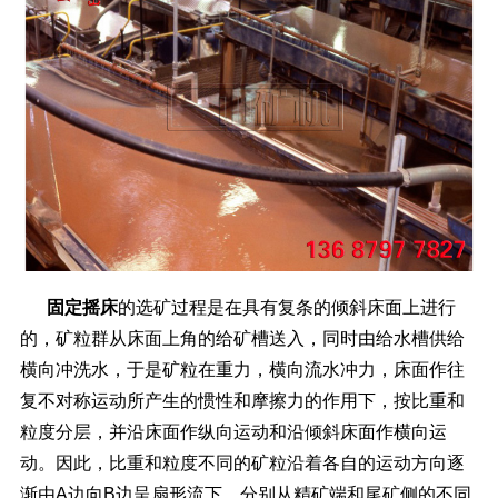
固定摇床
的选矿过程是在具有复条的倾斜床面上进行
的，矿粒群从床面上角的给矿槽送入，同时由给水槽供给
横向冲洗水，于是矿粒在重力，横向流水冲力，床面作往
复不对称运动所产生的惯性和摩擦力的作用下，按比重和
粒度分层，并沿床面作纵向运动和沿倾斜床面作横向运
动。因此，比重和粒度不同的矿粒沿着各自的运动方向逐
渐由A边向B边呈扇形流下，分别从精矿端和尾矿侧的不同