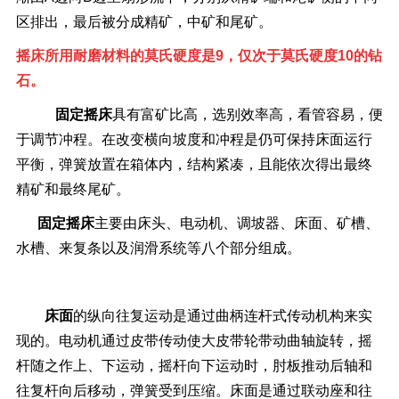
区排出，最后被分成精矿，中矿和尾矿。
摇床所用
耐磨材料的莫氏硬度是9，仅次于莫氏硬度10的
钻
石。
固定摇床
具有富矿比高，选别效率高，看管容易，便
于调节冲程。在改变横向坡度和冲程是仍可保持床面运行
平衡，弹簧放置在箱体内，结构紧凑，且能依次得出最终
精矿和最终尾矿。
固定摇床
主要由床头、电动机、调坡器、床面、矿槽、
水槽、来复条以及润滑系统等八个部分组成。
床面
的纵向往复运动是通过曲柄连杆式传动机构来实
现的。电动机通过皮带传动使大皮带轮带动曲轴旋转，摇
杆随之作上、下运动，摇杆向下运动时，肘板推动后轴和
往复杆向后移动，弹簧受到压缩。床面是通过联动座和往