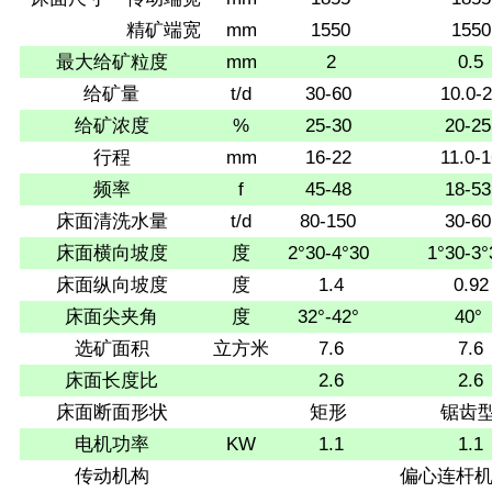
精矿端宽
mm
1550
1550
最大给矿粒度
mm
2
0.5
给矿量
t/d
30-60
10.0-
给矿浓度
%
25-30
20-25
行程
mm
16-22
11.0-
频率
f
45-48
18-53
床面清洗水量
t/d
80-150
30-60
床面横向坡度
度
2°30-4°30
1°30-3°
床面纵向坡度
度
1.4
0.92
床面尖夹角
度
32°-42°
40°
选矿面积
立方米
7.6
7.6
床面长度比
2.6
2.6
床面断面形状
矩形
锯齿
电机功率
KW
1.1
1.1
传动机构
偏心连杆