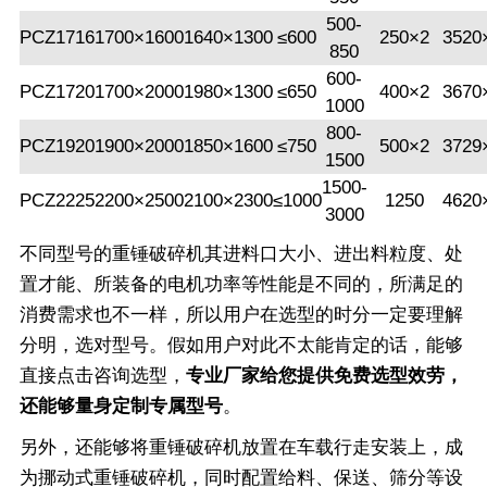
500-
PCZ1716
1700×1600
1640×1300
≤600
250×2
3520
850
600-
PCZ1720
1700×2000
1980×1300
≤650
400×2
3670
1000
800-
PCZ1920
1900×2000
1850×1600
≤750
500×2
3729
1500
1500-
PCZ2225
2200×2500
2100×2300
≤1000
1250
4620
3000
不同型号的重锤破碎机其进料口大小、进出料粒度、处
置才能、所装备的电机功率等性能是不同的，所满足的
消费需求也不一样，所以用户在选型的时分一定要理解
分明，选对型号。假如用户对此不太能肯定的话，能够
直接
点击咨询选型
，
专业厂家给您提供免费选型效劳，
还能够量身定制专属型号
。
另外，还能够将重锤破碎机放置在车载行走安装上，成
为挪动式重锤破碎机，同时配置给料、保送、筛分等设