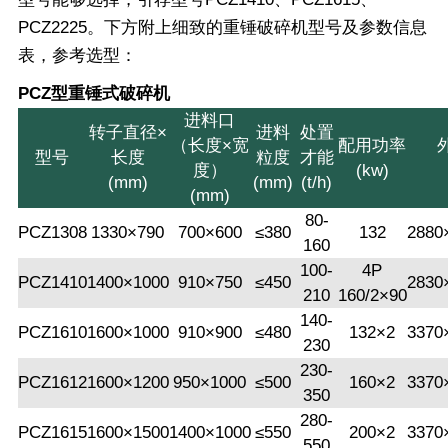
PCZ2225。下方附上细致的重锤破碎机型号及参数信息
表，参考选型：
PCZ型重锤式破碎机
进料口
转子直径×
进料
处置
（长度×宽
配用功率
型号
长度
粒度
才能
度）
(kw)
(mm)
(mm)
(t/h)
(mm)
80-
PCZ1308
1330×790
700×600
≤380
132
2880
160
100-
4P
PCZ1410
1400×1000
910×750
≤450
2830
210
160/2×90
140-
PCZ1610
1600×1000
910×900
≤480
132×2
3370
230
230-
PCZ1612
1600×1200
950×1000
≤500
160×2
3370
350
280-
PCZ1615
1600×1500
1400×1000
≤550
200×2
3370
550